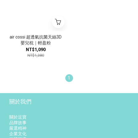
air cossi 超透氣抗菌天絲3D
嬰兒枕｜輕盈粉
NT$1,090
NT$1,380
1
關於我們
關於逗寶
品牌故事
嚴選精神
企業文化