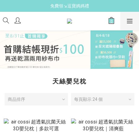
新手爸媽必備↘育兒懶人包
免費領↘逗寶媽媽禮
送禮心意↘親子胺基酸潔膚皂(金箔紫草)
新手爸媽必備↘育兒懶人包
天絲嬰兒枕
商品排序
每頁顯示 24 個