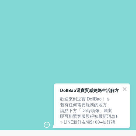
DollBao逗寶質感媽媽生活解方
歡迎來到逗寶 DollBao！☺️
若有任何需要服務的地方，
請點下方「Dolly頭像」圖案
即可聯繫客服與得知最新消息⬇️
✨LINE新好友領$100+抽好禮