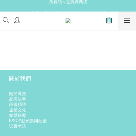
免費領↘逗寶媽媽禮
新手爸媽必備↘育兒懶人包
送禮心意↘親子胺基酸潔膚皂(金箔紫草)
新手爸媽必備↘育兒懶人包
關於我們
關於逗寶
品牌故事
嚴選精神
企業文化
媒體報導
ESG行動願景與藍圖
逗寶生活