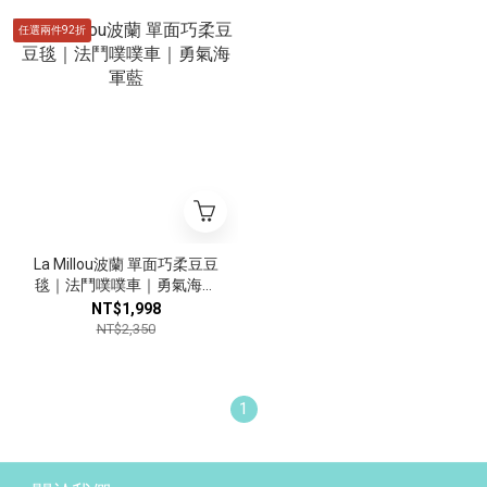
任選兩件92折
La Millou波蘭 單面巧柔豆豆
毯｜法鬥噗噗車｜勇氣海軍
藍
NT$1,998
NT$2,350
1