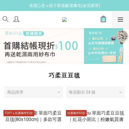
送禮心意↘親子胺基酸潔膚皂(金箔紫草)
新手爸媽必備↘育兒懶人包
新手爸媽必備↘育兒懶人包
巧柔豆豆毯
商品排序
每頁顯示 24 個
TOP1↘任選兩件92折
任選兩件92折