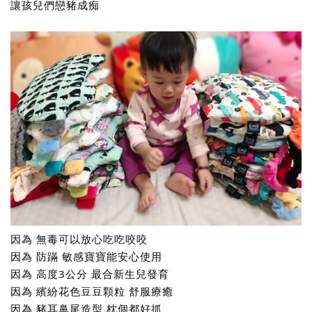
讓孩兒們戀豬成痴
因為 無毒可以放心吃吃咬咬
因為 防蹣 敏感寶寶能安心使用
因為 高度3公分 最合新生兒發育
因為 繽紛花色豆豆顆粒 舒服療癒
因為 豬耳鼻尾造型 枕個都好抓