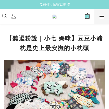
新手爸媽必備↘育兒懶人包
免費領↘逗寶媽媽禮
送禮心意↘親子胺基酸潔膚皂(金箔紫草)
新手爸媽必備↘育兒懶人包
【聽逗粉說｜小七 媽咪】豆豆小豬
枕是史上最安撫的小枕頭