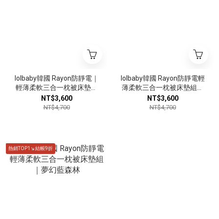
lolbaby韓國 Rayon防靜電｜
lolbaby韓國 Rayon防靜電輕
輕薄柔軟三合一枕被床墊組
薄柔軟三合一枕被床墊組｜
｜多款可選
繽紛動物園
NT$3,600
NT$3,600
NT$4,700
NT$4,700
熱銷TOP1↘結帳9折