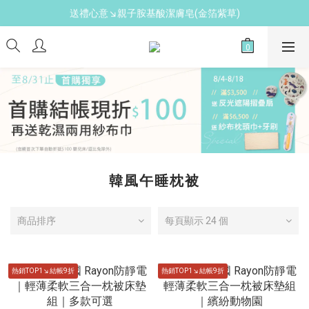
送禮心意↘親子胺基酸潔膚皂(金箔紫草)
新手爸媽必備↘育兒懶人包
新手爸媽必備↘育兒懶人包
韓風午睡枕被
商品排序
每頁顯示 24 個
熱銷TOP1↘結帳9折
熱銷TOP1↘結帳9折