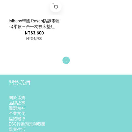
lolbaby韓國 Rayon防靜電輕
薄柔軟三合一枕被床墊組｜
夢幻藍森林
NT$3,600
NT$4,700
1
關於我們
關於逗寶
品牌故事
嚴選精神
企業文化
媒體報導
ESG行動願景與藍圖
逗寶生活