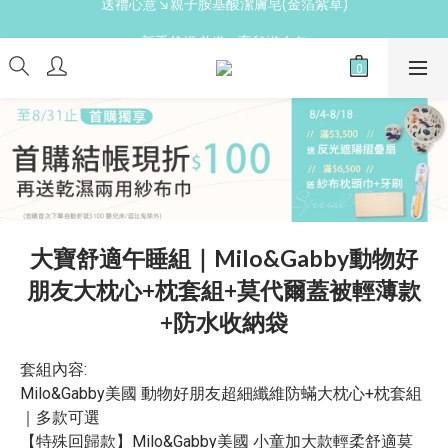
新手爸媽必備↘育兒懶人包
新手爸媽必備↘育兒懶人包
免費領↘逗寶媽媽禮
送禮心意↘親子胺基酸潔膚皂(金箔紫草)
新手爸媽必備↘育兒懶人包
大寶舒適午睡組｜Milo&Gabby動物好
朋友大枕心+枕套組+莫代爾蓋被輕薄款
+防水收納袋
套組內容:
Milo&Gabby美國 動物好朋友超細纖維防蟎大枕心+枕套組
｜多款可選
【特殊回歸款】Milo&Gabby美國 小童加大款輕柔舒適莫