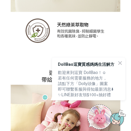
DollBao逗寶質感媽媽生活解方
歡迎來到逗寶 DollBao！☺️
若有任何需要服務的地方，
請點下方「Dolly頭像」圖案
即可聯繫客服與得知最新消息⬇️
✨LINE新好友領$100+抽好禮