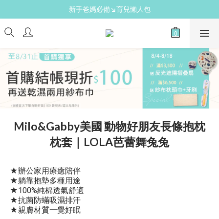
新手爸媽必備↘育兒懶人包
免費領↘逗寶媽媽禮
送禮心意↘親子胺基酸潔膚皂(金箔紫草)
新手爸媽必備↘育兒懶人包
Milo&Gabby美國 動物好朋友長條抱枕
枕套｜LOLA芭蕾舞兔兔
★辦公家用療癒陪伴
★躺靠抱墊多種用途
★100%純棉透氣舒適
★抗菌防蟎吸濕排汗
★親膚材質一覺好眠