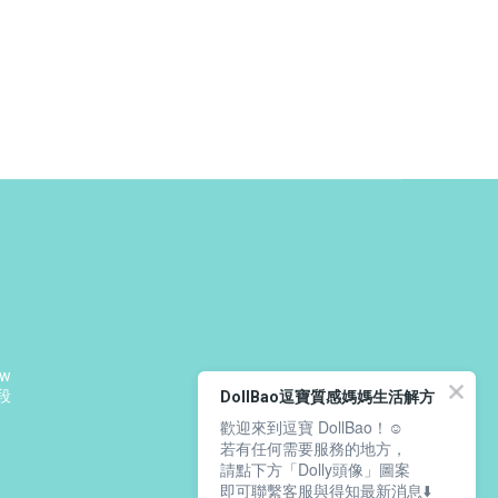
tw
段
DollBao逗寶質感媽媽生活解方
歡迎來到逗寶 DollBao！☺️
：
若有任何需要服務的地方，
請點下方「Dolly頭像」圖案
即可聯繫客服與得知最新消息⬇️