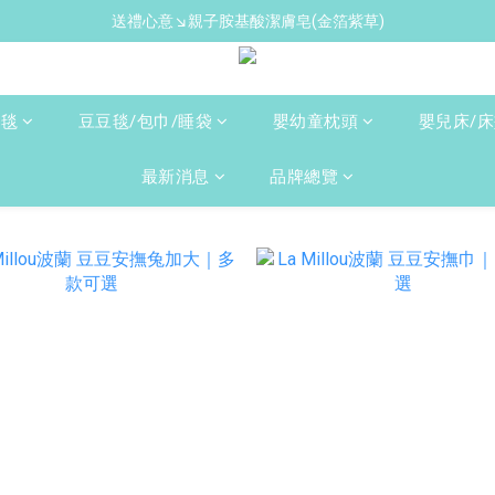
送禮心意↘親子胺基酸潔膚皂(金箔紫草)
新手爸媽必備↘育兒懶人包
新手爸媽必備↘育兒懶人包
人毯
豆豆毯/包巾/睡袋
嬰幼童枕頭
嬰兒床/
最新消息
品牌總覽