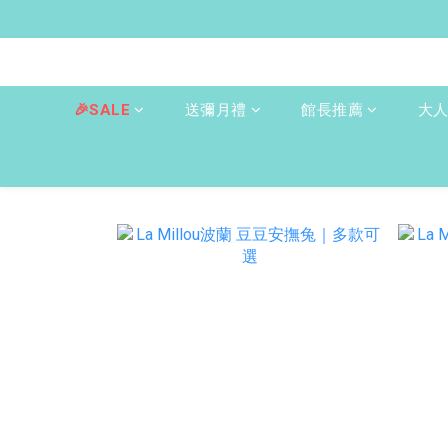
🎉SALE
送彌月禮
館長推薦
大