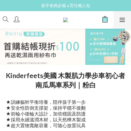
新手爸媽必備↘育兒懶人包
新手爸媽必備↘育兒懶人包
免費領↘逗寶媽媽禮
送禮心意↘親子胺基酸潔膚皂(金箔紫草)
新手爸媽必備↘育兒懶人包
Kinderfeets美國 木製肌力學步車初心者
南瓜馬車系列｜粉白
★訓練軀幹平衡培養，陪伴孩子第一步
★安全性防倒支撐架，保持平穩不後翻
★前輪小後輪大設計，加倍穩固及防護
★採用永續溫潤木材，以天然樺木製成
★超大置物寬敞容量，可隨心放置玩具