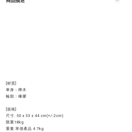
商品描述
[材質]
車身：樺木
輪胎：橡膠
[規格]
尺寸: 50 x 33 x 44 cm(+/-2cm)
限重18kg
重量:單僅產品 4.7kg