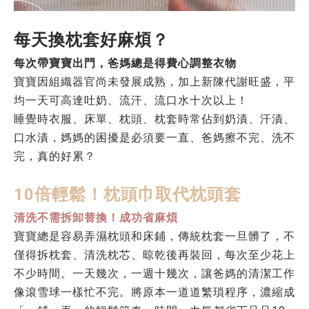
每天換枕套好麻煩？
每次帶寶寶出門，爸媽總是得費心調整衣物
寶寶因組織器官尚未發展成熟，加上新陳代謝旺盛，平
均一天可高達吐奶、流汗、流口水十次以上！
睡覺時衣服、床單、枕頭、枕套時常佔到奶漬、汗漬、
口水漬，媽媽的困擾是必須要一直、爸媽擦不完、洗不
完，真的好
累？
10倍輕鬆！枕頭巾取代枕頭套
清洗不需拆卸替換！成功省麻煩
寶寶總是容易弄濕枕頭和床鋪，傳統枕套一旦髒了，不
僅得拆枕套、清洗枕芯、晾乾後再裝回，每次至少花上
不少時間。一天幾次，一週十幾次，讓爸媽的清潔工作
像滾雪球一樣忙不完。
將原本一道道繁瑣程序，濃縮成