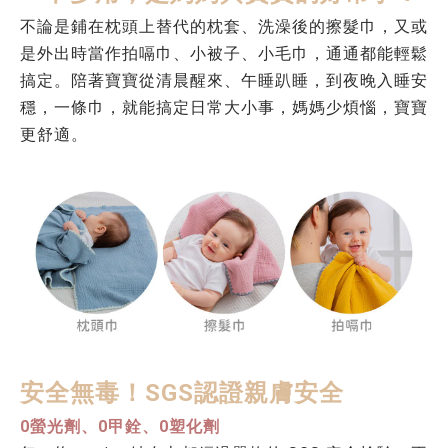
不論是鋪在枕頭上替代的枕套、洗澡後的擦髮巾，又或
是外出時當作拍嗝巾、小被子、小毛巾，通通都能輕鬆
搞定。陪著寶寶從清晨醒來、午睡趴睡，到夜晚入睡安
穩，一條巾，就能搞定日常大小事，媽媽少煩惱，寶寶
更舒適。
安全無毒！SGS認證親膚安全
0螢光劑、0甲銓、0塑化劑