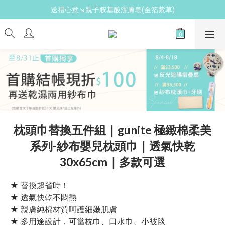
送禮心意↘親子胺基酸潔膚皂(金箔紫草)
新手爸媽必備↘育兒懶人包
新手爸媽必備↘育兒懶人包
枕頭巾替換五件組｜gunite 極緻棉柔美
系列-紗布嬰兒枕頭巾｜透氣快乾
30x65cm｜多款可選
★ 替換超省時！
★ 透氣快乾不悶熱
★ 親膚純棉材質呵護細嫩肌膚
★ 多用途設計，可當枕巾、口水巾、小被毯