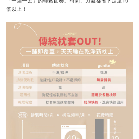
「一鋪一丟」的輕鬆節奏。時間、力氣
都省下
足足10
倍以上！