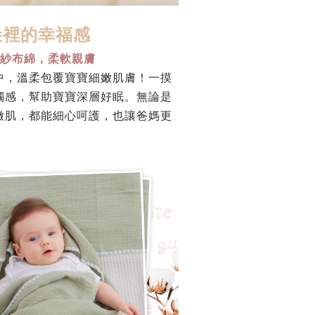
朵裡的幸福感
軟紗布綿，柔軟親膚
中，溫柔包覆寶寶細嫩肌膚！一摸
觸感，幫助寶寶深層好眠。無論是
嫩肌，都能細心呵護，也讓爸媽更