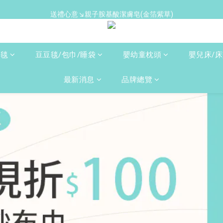
送禮心意↘親子胺基酸潔膚皂(金箔紫草)
新手爸媽必備↘育兒懶人包
新手爸媽必備↘育兒懶人包
人毯
豆豆毯/包巾/睡袋
嬰幼童枕頭
嬰兒床/
最新消息
品牌總覽