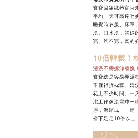
寶寶因組織器官尚
平均一天可高達吐
睡覺時衣服、床單
漬、口水漬，媽媽
完、洗不完，真的
10倍輕鬆！
清洗不需拆卸替換
寶寶總是容易弄濕
不僅得拆枕套、清
花上不少時間。一
潔工作像滾雪球一
序，濃縮成「一鋪
省下
足足10倍以上