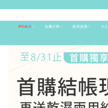
🎉SALE
送彌月禮
館長推薦
大