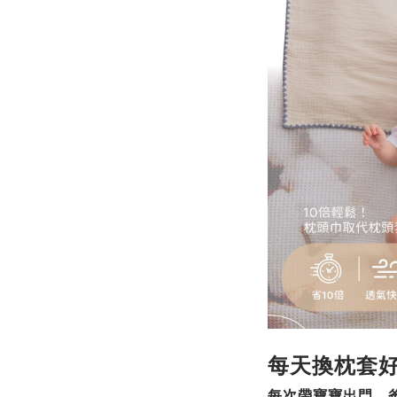
每天換枕套
每次帶寶寶出門，