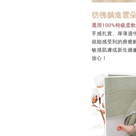
彷彿躺進雲
選用100%特級柔
手感扎實、厚薄適
就能感受到的療癒
敏感肌膚或新生嬌
放心！