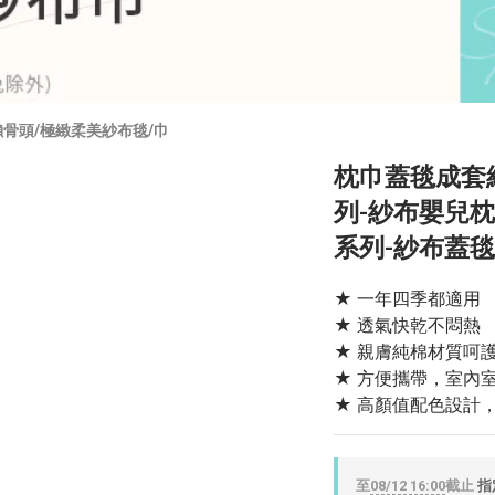
絲懶骨頭/極緻柔美紗布毯/巾
枕巾蓋毯成套組
列-紗布嬰兒枕頭
系列-紗布蓋
★ 一年四季都適用
★ 透氣快乾不悶熱
★ 親膚純棉材質呵
★ 方便攜帶，室內
★ 高顏值配色設計
至
08/12 16:00
截止
指