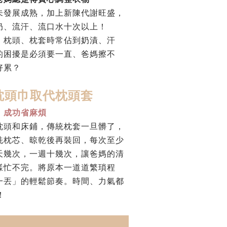
未發展成熟，加上新陳代謝旺盛，
奶、流汗、流口水十次以上！
、枕頭、枕套時常佔到奶漬、汗
的困擾是必須要一直、爸媽擦不
好
累？
枕頭巾取代枕頭套
！成功省麻煩
枕頭和床鋪，傳統枕套一旦髒了，
洗枕芯、晾乾後再裝回，每次至少
天幾次，一週十幾次，讓爸媽的清
樣忙不完。
將原本一道道繁瑣程
一丟」的輕鬆節奏。時間、力氣
都
！