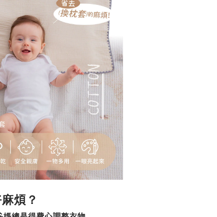
好麻煩？
爸媽總是得費心調整衣物