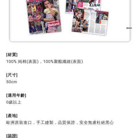
[材質]
100% 純棉(表面)，100%聚酯纖維(表面)
[尺寸]
50cm
[適用年齡]
0歲以上
[產地]
歐洲原裝進口，手工縫製，品質保證，安全無慮杜絕黑心
[認證]