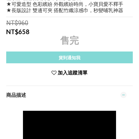
★可愛造型 色彩繽紛 外觀繽紛時尚，小寶貝愛不釋手
★長版設計 雙邊可夾 搭配竹纖涼感巾，秒變哺乳神器
NT$960
NT$658
售完
貨到通知我
加入追蹤清單
商品描述