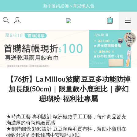
新手爸媽必備↘育兒懶人包
新手爸媽必備↘育兒懶人包
免費領↘逗寶媽媽禮
送禮心意↘親子胺基酸潔膚皂(金箔紫草)
新手爸媽必備↘育兒懶人包
【76折】La Millou波蘭 豆豆多功能防掉
加長版(50cm)｜限量款小鹿斑比｜夢幻
珊瑚粉-福利社專屬
★時尚工藝 專利設計 歐洲極致手工工藝，每件商品皆充
滿濃厚的時尚精緻質感
★獨特觸覺 顆粒設計 豆豆顆粒毛質布料，幫助小寶貝在
極致舒適的柔軟觸感中安穩地睡眠