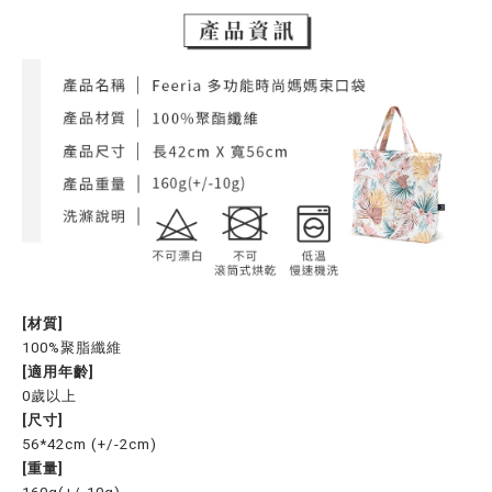
[材質]
100%聚脂纖維
[適用年齡]
0歲以上
[尺寸]
56*42cm (+/-2cm)
[重量]