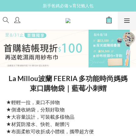
新手爸媽必備↘育兒懶人包
新手爸媽必備↘育兒懶人包
免費領↘逗寶媽媽禮
送禮心意↘親子胺基酸潔膚皂(金箔紫草)
新手爸媽必備↘育兒懶人包
La Millou波蘭 FEERIA 多功能時尚媽媽
束口購物袋｜藍莓小刺蝟
★輕輕一拉，束口不掉物
★側邊收納袋，分類好取物
★大容量設計，可裝載多樣物品
★材質防潑水、快乾、耐髒污
★布面柔軟可收折成小體積，攜帶超方便