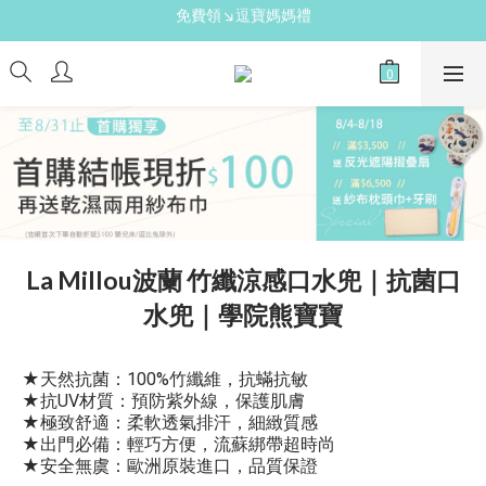
新手爸媽必備↘育兒懶人包
送禮心意↘親子胺基酸潔膚皂(金箔紫草)
新手爸媽必備↘育兒懶人包
La Millou波蘭 竹纖涼感口水兜｜抗菌口
水兜｜學院熊寶寶
★天然抗菌：100%竹纖維，抗蟎抗敏
★抗UV材質：預防紫外線，保護肌膚
★極致舒適：柔軟透氣排汗，細緻質感
★出門必備：輕巧方便，流蘇綁帶超時尚
★安全無虞：歐洲原裝進口，品質保證