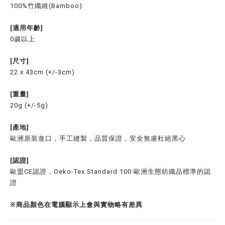
100%竹纖維(Bamboo)
[適用年齡]
0歲以上
[尺寸]
22 x 43cm (+/-3cm)
[重量]
20g (+/-5g)
[產地]
歐洲原裝進口，手工縫製，品質保證，安全無慮杜絕黑心
[認證]
歐盟CE認證，Oeko-Tex Standard 100 歐洲生態紡織品標準的認
證
※商品顏色在電腦顯示上會與實物略有差異