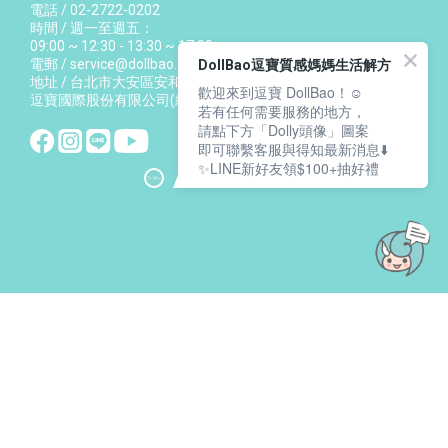
電話 / 02-2722-0202
時間 / 週一至週五：
09:00 ~ 12:30 - 13:30 ~ 17:00
電郵 / service@dollbao.com.tw
DollBao逗寶質感媽媽生活解方
地址 / 台北市大安區安和路一段27號11樓
歡迎來到逗寶 DollBao！☺️
逗寶國際股份有限公司(統編：54157350)
若有任何需要服務的地方，
請點下方「Dolly頭像」圖案
即可聯繫客服與得知最新消息⬇️
✨LINE新好友領$100+抽好禮
立即購買