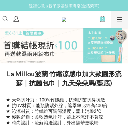
送禮心意↘親子胺基酸潔膚皂(金箔紫草)
新手爸媽必備↘育兒懶人包
新手爸媽必備↘育兒懶人包
La Millou波蘭 竹纖涼感巾加大款圓形流
蘇｜抗菌包巾｜九天朵朵馬(藍底)
★ 天然抗汙力：100%竹纖維，抗蟎抗菌抗臭抗敏
★ 抗UV材質：能預防紫外線，遮罩率比綿高400倍
★ 沁涼材質：竹纖維可調節溫度，蓋上消暑2°C
★ 極致舒適：柔軟透氣排汗，蓋上不流汗不著涼
★ 時尚設計：流蘇滾邊設計，外出攜帶更吸睛