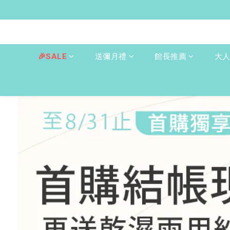
🎉SALE
送彌月禮
館長推薦
大