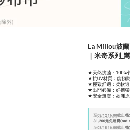
La Millo
｜米奇系列_
★天然抗菌：100
★抗UV材質：能預防
★極致舒適：柔軟透
★出門必備：好攜帶
★安全無虞：歐洲原
至
08/12 16:00
截止
指
$1,200元免運費(out
至
08/18 16:00
截止
指