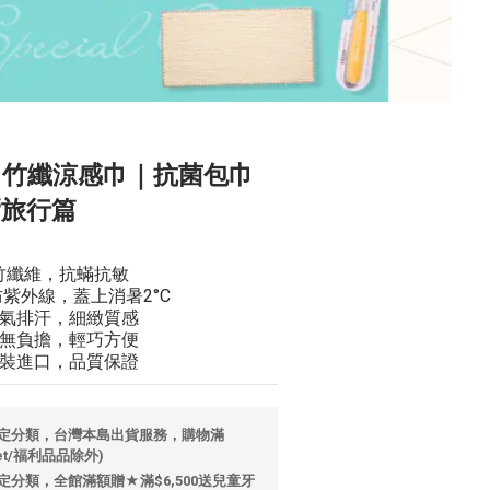
u波蘭 竹纖涼感巾｜抗菌包巾
嚮旅行篇
%竹纖維，抗蟎抗敏
紫外線，蓋上消暑2°C
氣排汗，細緻質感
無負擔，輕巧方便
裝進口，品質保證
定分類，台灣本島出貨服務，購物滿
let/福利品品除外)
定分類，全館滿額贈★滿$6,500送兒童牙