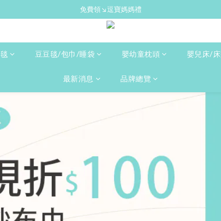
免費領↘逗寶媽媽禮
新手爸媽必備↘育兒懶人包
送禮心意↘親子胺基酸潔膚皂(金箔紫草)
新手爸媽必備↘育兒懶人包
人毯
豆豆毯/包巾/睡袋
嬰幼童枕頭
嬰兒床/
最新消息
品牌總覽