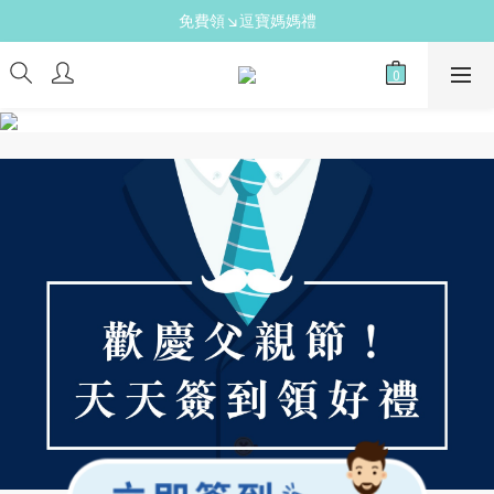
免費領↘逗寶媽媽禮
新手爸媽必備↘育兒懶人包
送禮心意↘親子胺基酸潔膚皂(金箔紫草)
新手爸媽必備↘育兒懶人包