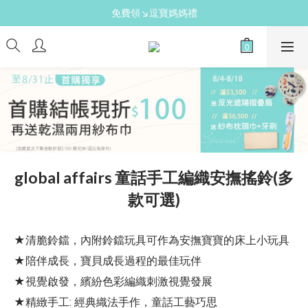
免費領↘逗寶媽媽禮
新手爸媽必備↘育兒懶人包
送禮心意↘親子胺基酸潔膚皂(金箔紫草)
新手爸媽必備↘育兒懶人包
global affairs 童話手工編織安撫搖鈴(多
款可選)
★清脆鈴鐺，內附鈴鐺玩具可作為安撫寶寶的床上小玩具
★陪伴成長，寶貝成長過程的最佳玩伴
★視覺啟發，繽紛色彩編織刺激視覺發展
★精緻手工: 經典織法手作，童話工藝巧思