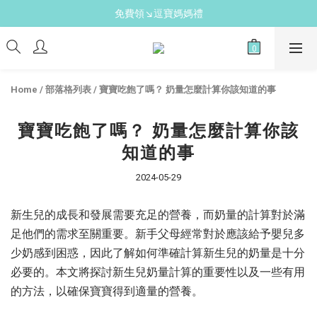
新手爸媽必備↘育兒懶人包
免費領↘逗寶媽媽禮
送禮心意↘親子胺基酸潔膚皂(金箔紫草)
新手爸媽必備↘育兒懶人包
Home
/
部落格列表
/
寶寶吃飽了嗎？ 奶量怎麼計算你該知道的事
寶寶吃飽了嗎？ 奶量怎麼計算你該
知道的事
2024-05-29
新生兒的成長和發展需要充足的營養，而奶量的計算對於滿
足他們的需求至關重要。新手父母經常對於應該給予嬰兒多
少奶感到困惑，因此了解如何準確計算新生兒的奶量是十分
必要的。本文將探討新生兒奶量計算的重要性以及一些有用
的方法，以確保寶寶得到適量的營養。