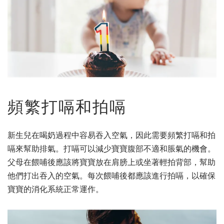
頻繁打嗝和拍嗝
新生兒在喝奶過程中容易吞入空氣，因此需要頻繁打嗝和拍
嗝來幫助排氣。打嗝可以減少寶寶腹部不適和脹氣的機會。
父母在餵哺後應該將寶寶放在肩膀上或坐著輕拍背部，幫助
他們打出吞入的空氣。每次餵哺後都應該進行拍嗝，以確保
寶寶的消化系統正常運作。