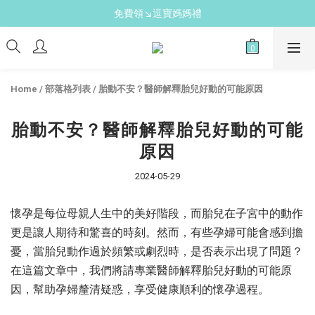
新手爸媽必備↘育兒懶人包
免費領↘逗寶媽媽禮
送禮心意↘親子胺基酸潔膚皂(金箔紫草)
新手爸媽必備↘育兒懶人包
Home
/
部落格列表
/
胎動不安？醫師解釋胎兒好動的可能原因
胎動不安？醫師解釋胎兒好動的可能
原因
2024-05-29
懷孕是每位母親人生中的美好階段，而胎兒在子宮中的動作
更是讓人期待和驚喜的時刻。然而，有些孕婦可能會感到擔
憂，當胎兒動作過於頻繁或劇烈時，是否表示出現了問題？
在這篇文章中，我們將請專業醫師解釋胎兒好動的可能原
因，幫助孕婦釐清疑惑，享受健康順利的懷孕過程。