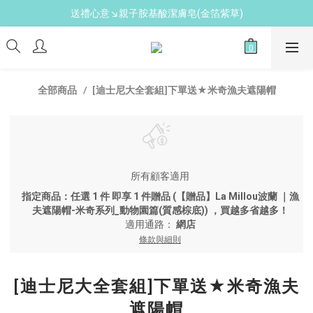
送禮心意↘親子胺基酸潔膚皂(金箔紫草)
新手爸媽必備↘育兒懶人包
新手爸媽必備↘育兒懶人包
[迪士尼大全套組]下單送★米奇漁夫遮陽帽
全部商品
所有顧客適用
指定商品：任選 1 件 即享 1 件贈品 (【贈品】La Millou波蘭 ｜漁
夫遮陽帽-米奇系列_動物園篇(質感棕底)) ，買越多省越多！
適用通路：
網店
條款與細則
[迪士尼大全套組]下單送★米奇漁夫
遮陽帽