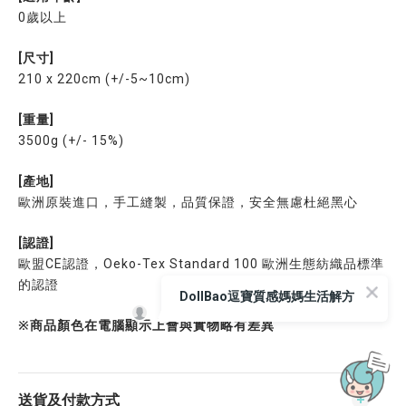
0歲以上
[尺寸]
210 x 220cm (+/-5~10cm)
[重量]
3500g (+/- 15%)
[產地]
歐洲原裝進口，手工縫製，品質保證，安全無慮杜絕黑心
[認證]
歐盟CE認證，Oeko-Tex Standard 100 歐洲生態紡織品標準
的認證
DollBao逗寶質感媽媽生活解方
※商品顏色在電腦顯示上會與實物略有差異
立即購買
送貨及付款方式