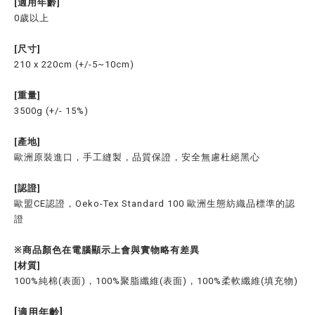
[適用年齡]
0歲以上
[尺寸]
210 x 220cm (+/-5~10cm)
[重量]
3500g (+/- 15%)
[產地]
歐洲原裝進口，手工縫製，品質保證，安全無慮杜絕黑心
[認證]
歐盟CE認證，Oeko-Tex Standard 100 歐洲生態紡織品標準的認
證
※商品顏色在電腦顯示上會與實物略有差異
[材質]
100%純棉(表面)，100%聚脂纖維(表面)，100%柔軟纖維(填充物)
[適用年齡]