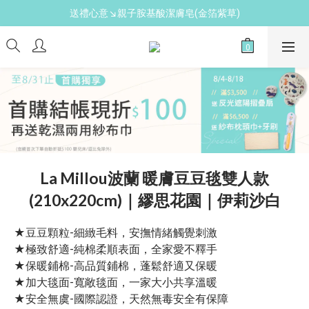
送禮心意↘親子胺基酸潔膚皂(金箔紫草)
新手爸媽必備↘育兒懶人包
新手爸媽必備↘育兒懶人包
La Millou波蘭 暖膚豆豆毯雙人款
(210x220cm)｜繆思花園｜伊莉沙白
★豆豆顆粒-細緻毛料，安撫情緒觸覺刺激
★極致舒適-純棉柔順表面，全家愛不釋手
★保暖鋪棉-高品質鋪棉，蓬鬆舒適又保暖
★加大毯面-寬敞毯面，一家大小共享溫暖
★安全無虞-國際認證，天然無毒安全有保障