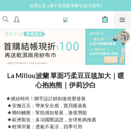
新手爸媽必備↘育兒懶人包
新手爸媽必備↘育兒懶人包
免費領↘逗寶媽媽禮
送禮心意↘親子胺基酸潔膚皂(金箔紫草)
新手爸媽必備↘育兒懶人包
La Millou波蘭 單面巧柔豆豆毯加大｜暖
心抱抱熊｜伊莉沙白
★繽紛時尚！聯手設計師刺激視覺發展
 ★安撫豆豆：帶來安全感，寶貝睡過夜
 ★獨特觸覺：幫助感知發展，激發潛能
 ★歐洲製造：多項國際認證，全球爸媽推薦
 ★輕薄羽量：透氣不著涼，四季可用