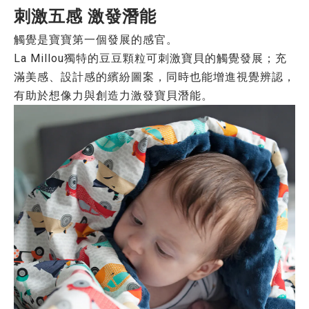
刺激五感 激發潛能
觸覺是寶寶第一個發展的感官。
La Millou獨特的豆豆顆粒可刺激寶貝的觸覺發展；充
滿美感、設計感的繽紛圖案，同時也能增進視覺辨認，
有助於想像力與創造力激發寶貝潛能。