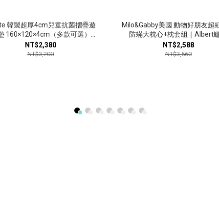
nite 韓製超厚4cm兒童抗菌摺疊遊
Milo&Gabby美國 動物好朋友
 160×120×4cm（多款可選）｜
防蟎大枕心+枕套組｜Albert
無毒無味｜超降躁
NT$2,380
NT$2,588
NT$3,200
NT$3,560