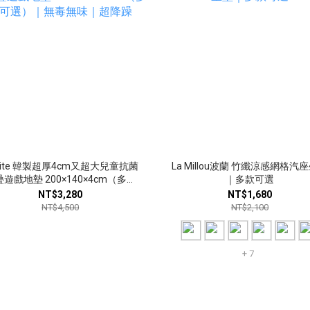
nite 韓製超厚4cm又超大兒童抗菌
La Millou波蘭 竹纖涼感網格汽
遊戲地墊 200×140×4cm（多款
｜多款可選
可選）｜無毒無味｜超降躁
NT$3,280
NT$1,680
NT$4,500
NT$2,100
+ 7