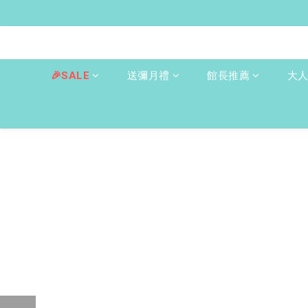
🎉SALE
送彌月禮
館長推薦
大