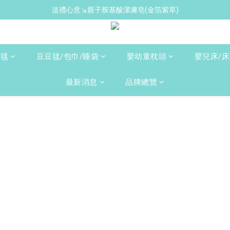
送禮心意↘親子胺基酸潔膚皂(金箔紫草)
新手爸媽必備↘育兒懶人包
新手爸媽必備↘育兒懶人包
人毯
豆豆毯/包巾/睡袋
嬰幼童枕頭
嬰兒床/
最新消息
品牌總覽