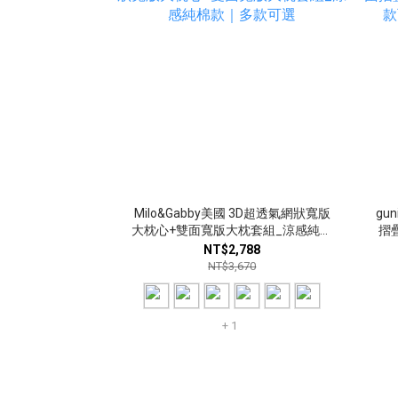
Milo&Gabby美國 3D超透氣網狀寬版
gu
大枕心+雙面寬版大枕套組_涼感純棉
摺疊
款｜多款可選
NT$2,788
NT$3,670
+ 1