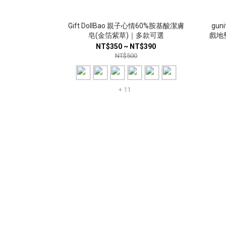
Gift DollBao 親子心情60%胺基酸潔膚
gu
皂(金箔紫草)｜多款可選
戲地墊
NT$350 ~ NT$390
NT$500
+ 11