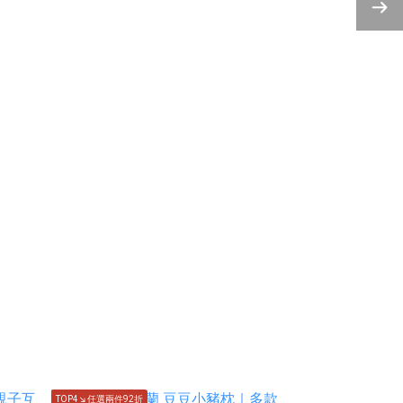
TOP4↘任選兩件92折