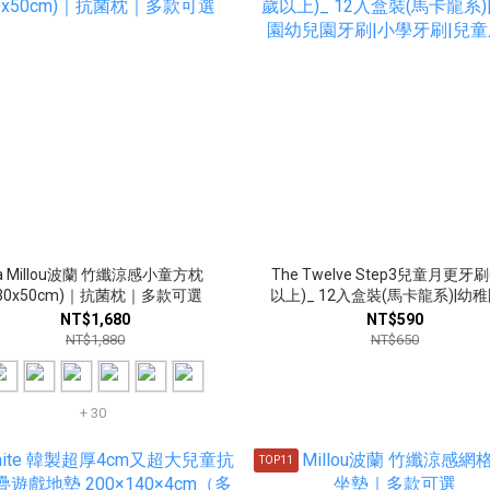
a Millou波蘭 竹纖涼感小童方枕
The Twelve Step3兒童月更牙刷
(30x50cm)｜抗菌枕｜多款可選
以上)_ 12入盒裝(馬卡龍系)|幼稚園幼
兒園牙刷|小學牙刷|兒童牙刷
NT$1,680
NT$590
NT$1,880
NT$650
+ 30
TOP11