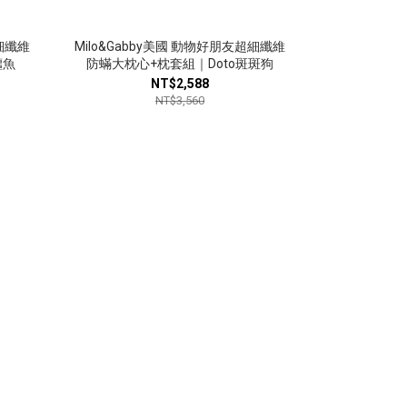
超細纖維
Milo&Gabby美國 動物好朋友超細纖維
Milo&Gab
鱷魚
防蟎大枕心+枕套組｜Doto斑斑狗
防蹣抗菌mini
NT$2,588
NT$3,560