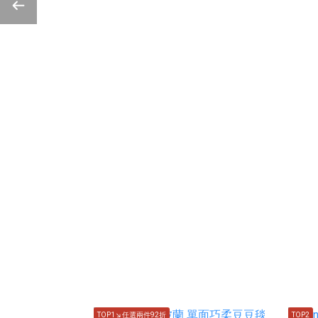
TOP1↘任選兩件92折
TOP2