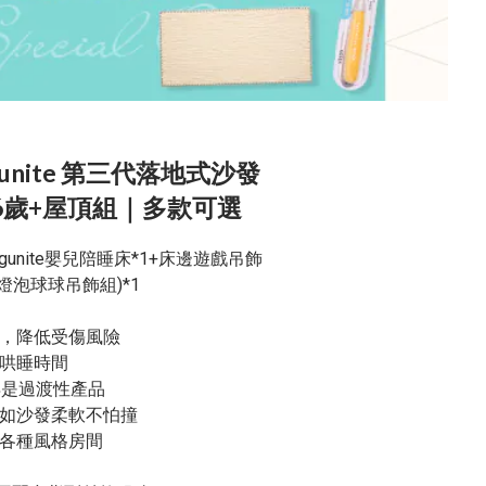
gunite 第三代落地式沙發
6歲+屋頂組｜多款可選
unite嬰兒陪睡床*1+床邊遊戲吊飾
燈泡球球吊飾組)*1
，降低受傷風險
哄睡時間
再是過渡性產品
如沙發柔軟不怕撞
各種風格房間