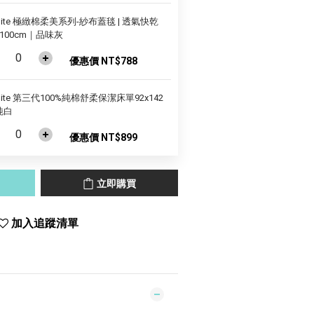
nite 極緻棉柔美系列-紗布蓋毯 | 透氣快乾
x100cm｜品味灰
優惠價 NT$788
nite 第三代100%純棉舒柔保潔床單92x142
純白
優惠價 NT$899
立即購買
加入追蹤清單