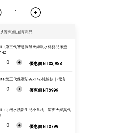
以優惠價加購商品
nite 第三代智慧調溫天絲親水棉嬰兒床墊
142
優惠價 NT$3,988
nite 第三代保潔墊92x142-純棉款｜橫浪
優惠價 NT$999
unite 可機水洗新生兒小童枕｜涼爽天絲莫代
款
優惠價 NT$799