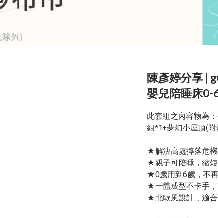
陳彥婷分享 | 
嬰兒陪睡床0-
此套組之內容物為：g
組*1+夢幻小屋頂(附
★解決高處摔落危機
★親子可陪睡，縮短
★0歲用到6歲，不
★一體成型不卡手，
★北歐風設計，適合