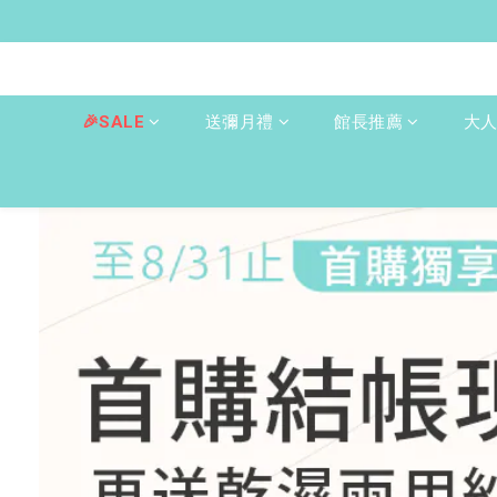
🎉SALE
送彌月禮
館長推薦
大