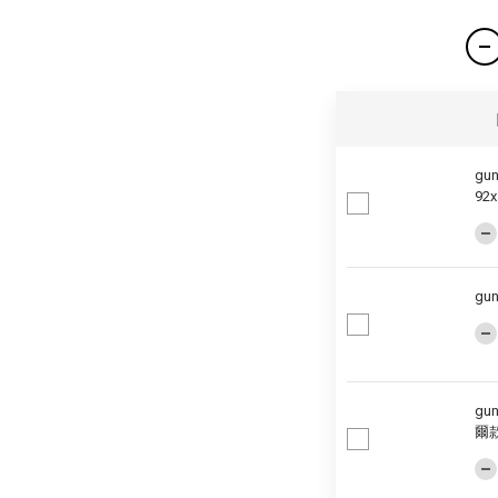
gu
92x
gu
g
爾