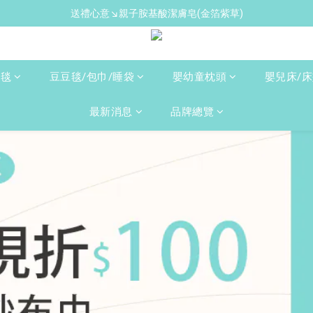
送禮心意↘親子胺基酸潔膚皂(金箔紫草)
新手爸媽必備↘育兒懶人包
新手爸媽必備↘育兒懶人包
人毯
豆豆毯/包巾/睡袋
嬰幼童枕頭
嬰兒床/
最新消息
品牌總覽