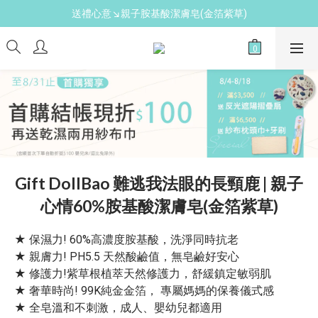
新手爸媽必備↘育兒懶人包
新手爸媽必備↘育兒懶人包
免費領↘逗寶媽媽禮
送禮心意↘親子胺基酸潔膚皂(金箔紫草)
新手爸媽必備↘育兒懶人包
Gift DollBao 難逃我法眼的長頸鹿 | 親子
心情60%胺基酸潔膚皂(金箔紫草)
★ 保濕力! 60%高濃度胺基酸，洗淨同時抗老
★ 親膚力! PH5.5 天然酸鹼值，無皂鹼好安心
★ 修護力!紫草根植萃天然修護力，舒緩鎮定敏弱肌
★ 奢華時尚! 99K純金金箔， 專屬媽媽的保養儀式感
★ 全皂溫和不刺激，成人、嬰幼兒都適用