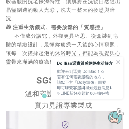
胺基酸的抗老保濕特性，讓肌膚在洗後自然透出
晶瑩剔透的動人光彩，洗去一整天的疲憊與暗
沉。
🎁 注重生活儀式、需要放鬆的「質感控」
      不僅成分講究，外觀更具巧思。從盒裝到皂
體的精緻設計，最懂妳疲憊一天後的心情寫照，
讓每一次搓揉起泡的沐浴時光，都能為視覺與心
靈帶來滿滿的療癒感
。
DollBao逗寶質感媽媽生活解方
歡迎來到逗寶 DollBao！☺️
若有任何需要服務的地方，
SGS安心檢驗
請點下方「Dolly頭像」圖案
即可聯繫客服與得知最新消息⬇️
溫和守護每一次清潔時光
✨LINE新好友領$100+抽好禮
實力見證專業製成
立即購買