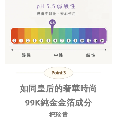
如同皇后的奢華時尚
99K純金金箔成分
把珍貴