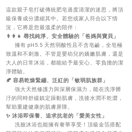
這款親子皂打破傳統肥皂過度清潔的迷思，將頂
級保養成分濃縮其中。若您或家人符合以下情
況，它將是您最溫柔的陪伴： 
👨‍👩‍👧 尋找純淨、安全體驗的「爸媽與寶貝」
      擁有 pH5.5 天然弱酸性且不含皂鹼，全皂極
致溫和不刺激。不管是嬰幼兒的嬌嫩肌膚，還是
大人的日常沐浴，都能給予最安心、零負擔的潔
淨體驗。
🍂 容易乾燥緊繃、泛紅的「敏弱肌族群」
  強大天然修護力與深層保濕力，能在洗淨髒
汙的同時舒緩鎮定躁動肌膚，洗後水潤不乾澀，
幫助重建健康的肌膚屏障。
✨ 沐浴即保養、追求抗老的「愛美女性」
      洗臉沐浴也能擁有奢華享受！頂級金箔搭配