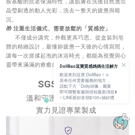
胺基酸的抗老保濕特性，讓肌膚在洗後自然透出
晶瑩剔透的動人光彩，洗去一整天的疲憊與暗
沉。
🎁 注重生活儀式、需要放鬆的「質感控」
      不僅成分講究，外觀更具巧思。從盒裝到皂
體的精緻設計，最懂妳疲憊一天後的心情寫照，
讓每一次搓揉起泡的沐浴時光，都能為視覺與心
靈帶來滿滿的療癒感
。
DollBao逗寶質感媽媽生活解方
歡迎來到逗寶 DollBao！☺️
若有任何需要服務的地方，
SGS安心檢驗
請點下方「Dolly頭像」圖案
即可聯繫客服與得知最新消息⬇️
溫和守護每一次清潔時光
✨LINE新好友領$100+抽好禮
實力見證專業製成
立即購買