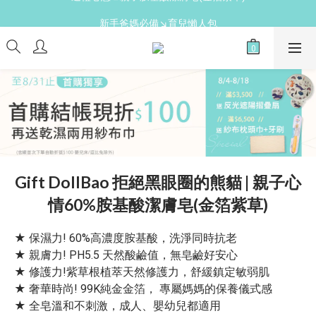
新手爸媽必備↘育兒懶人包
新手爸媽必備↘育兒懶人包
免費領↘逗寶媽媽禮
送禮心意↘親子胺基酸潔膚皂(金箔紫草)
新手爸媽必備↘育兒懶人包
Gift DollBao 拒絕黑眼圈的熊貓 | 親子心
情60%胺基酸潔膚皂(金箔紫草)
★ 保濕力! 60%高濃度胺基酸，洗淨同時抗老
★ 親膚力! PH5.5 天然酸鹼值，無皂鹼好安心
★ 修護力!紫草根植萃天然修護力，舒緩鎮定敏弱肌
★ 奢華時尚! 99K純金金箔， 專屬媽媽的保養儀式感
★ 全皂溫和不刺激，成人、嬰幼兒都適用