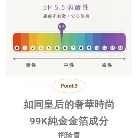
如同皇后的奢華時尚
99K純金金箔成分
把珍貴