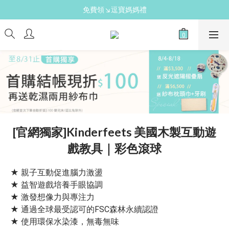
送禮心意↘親子胺基酸潔膚皂(金箔紫草)
新手爸媽必備↘育兒懶人包
新手爸媽必備↘育兒懶人包
[官網獨家]Kinderfeets 美國木製互動遊
戲教具｜彩色滾球
★ 親子互動促進腦力激盪
★ 益智遊戲培養手眼協調
★ 激發想像力與專注力
★ 通過全球最受認可的FSC森林永續認證
★ 使用環保水染漆，無毒無味