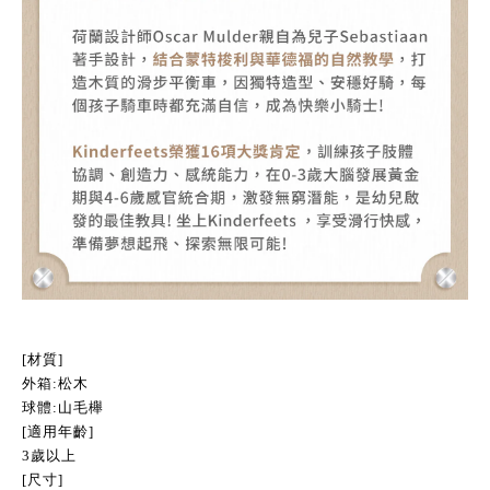
[材質]
外箱:松木
球體:山毛櫸
[適用年齡]
3歲以上
[尺寸]