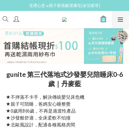
新手爸媽必備↘育兒懶人包
新手爸媽必備↘育兒懶人包
免費領↘逗寶媽媽禮
送禮心意↘親子胺基酸潔膚皂(金箔紫草)
新手爸媽必備↘育兒懶人包
gunite 第三代落地式沙發嬰兒陪睡床0-6
歲｜丹麥藍
★不摔落不卡手，解決傳統嬰兒床危機
★親子可陪睡，爸媽安心睡整覺
★0歲用到6歲，不再是過渡性產品
★沙發般舒適，全床柔軟不怕撞
★北歐風設計，配適各種風格房間