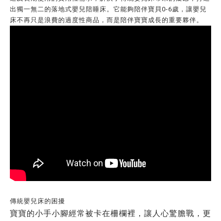
出獨一無二的落地式嬰兒陪睡床。它能夠陪伴寶貝0-6歲，讓嬰兒
床不再只是浪費的過度性商品，而是陪伴寶寶成長的重要夥伴。
傳統嬰兒床的困擾
寶寶的小手小腳經常被卡在柵欄裡，讓人心驚膽戰，更