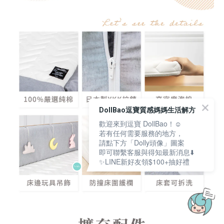
DollBao逗寶質感媽媽生活解方
歡迎來到逗寶 DollBao！☺️
若有任何需要服務的地方，
請點下方「Dolly頭像」圖案
即可聯繫客服與得知最新消息⬇️
✨LINE新好友領$100+抽好禮
立即購買