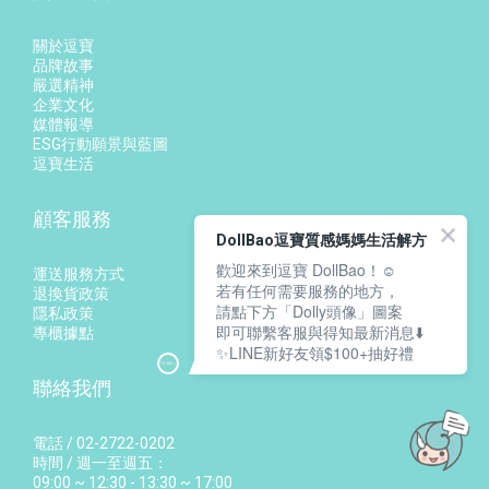
關於逗寶
品牌故事
嚴選精神
企業文化
媒體報導
ESG行動願景與藍圖
逗寶生活
顧客服務
DollBao逗寶質感媽媽生活解方
歡迎來到逗寶 DollBao！☺️
運送服務方式
若有任何需要服務的地方，
退換貨政策
請點下方「Dolly頭像」圖案
隱私政策
即可聯繫客服與得知最新消息⬇️
專櫃據點
✨LINE新好友領$100+抽好禮
聯絡我們
電話 / 02-2722-0202
立即購買
時間 / 週一至週五：
09:00 ~ 12:30 - 13:30 ~ 17:00