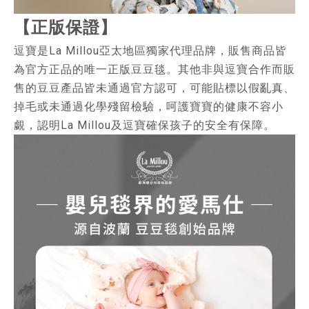
【正版保證】
逗寶是La Millou亞太地區獨家代理品牌，販售商品皆
為官方正品的唯一正版豆豆毯。其他非與逗寶合作而販
售的豆豆產品皆未通過官方認可，可能貼標以假亂真、
掉毛或未通過化學殘留檢驗，呵護寶寶的健康不容小
覷，認明La Millou及逗寶確保孩子的安全有保障。