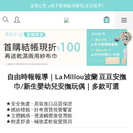
新手爸媽必備↘育兒懶人包
新手爸媽必備↘育兒懶人包
自由時報報導｜La Millou波蘭 豆豆安撫
巾/新生嬰幼兒安撫玩偶｜多款可選
★安全無虞 - 原裝進口品質保證
★繽紛標籤 - 好奇寶寶視覺饗宴
★立體觸感 - 透過觸覺激發潛能
★輕柔舒適 - 極致柔軟寵愛寶貝