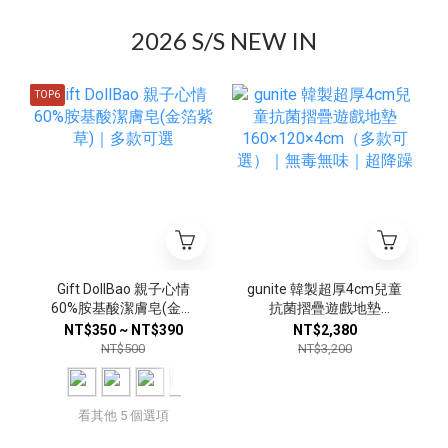
2026 S/S NEW IN
TOP6
gunite 韓製超厚4cm兒童
Gift DollBao 親子心情
抗菌摺疊遊戲地墊
60%胺基酸潔膚皂(金箔
160×120×4cm（多款可
紫草)｜多款可選
NT$2,380
NT$350 ~ NT$390
選）｜無毒無味｜超降躁
NT$3,200
NT$500
看其他 5 個選項