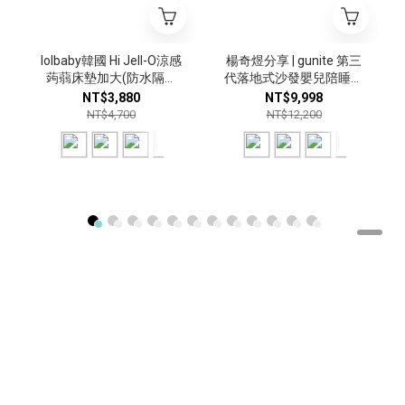
lolbaby韓國 Hi Jell-O涼感
楊奇煜分享 | gunite 第三
蒟蒻床墊加大(防水隔尿
代落地式沙發嬰兒陪睡床
款)｜多款可選
0-6歲｜多款可選
NT$3,880
NT$9,998
NT$4,700
NT$12,200