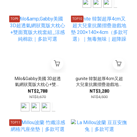
TOP9
TOP10
Milo&Gabby美國 3D超透
gunite 韓製超厚4cm又超
氣網狀寬版大枕心+雙面
大兒童抗菌摺疊遊戲地墊
寬版大枕套組_涼感純棉
200×140×4cm（多款可
NT$2,788
NT$3,280
款｜多款可選
選）｜無毒無味｜超降躁
NT$3,670
NT$4,500
TOP11