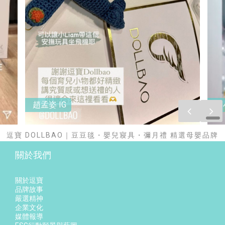
趙孟姿 IG
趙
prev
next
逗寶 DOLLBAO｜豆豆毯・嬰兒寢具・彌月禮 精選母嬰品牌
關於我們
關於逗寶
品牌故事
嚴選精神
企業文化
媒體報導