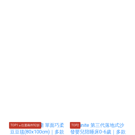
TOP1↘任選兩件92折
TOP2