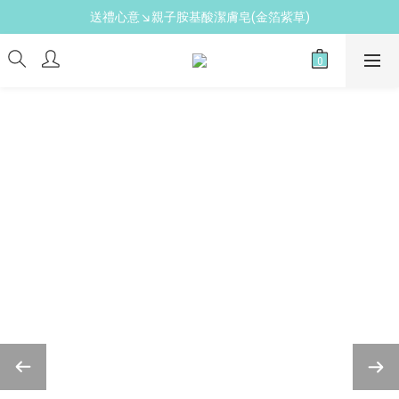
送禮心意↘親子胺基酸潔膚皂(金箔紫草)
新手爸媽必備↘育兒懶人包
新手爸媽必備↘育兒懶人包