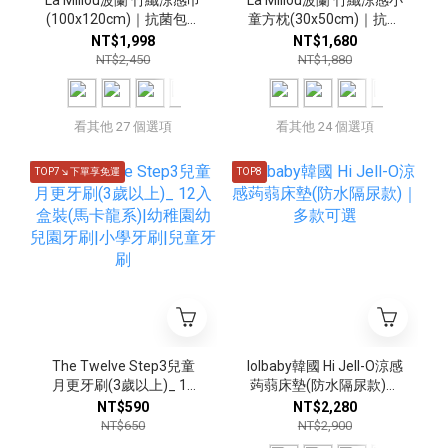
(100x120cm)｜抗菌包巾
童方枕(30x50cm)｜抗菌
｜多款可選
枕｜多款可選
NT$1,998
NT$1,680
NT$2,450
NT$1,880
看其他 27 個選項
看其他 24 個選項
TOP7↘下單享免運
TOP8
The Twelve Step3兒童
lolbaby韓國 Hi Jell-O涼感
月更牙刷(3歲以上)_ 12
蒟蒻床墊(防水隔尿款)｜
入盒裝(馬卡龍系)|幼稚園
多款可選
NT$590
NT$2,280
幼兒園牙刷|小學牙刷|兒
NT$650
NT$2,900
童牙刷