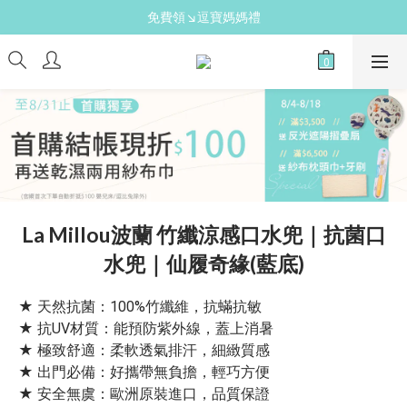
免費領↘逗寶媽媽禮
新手爸媽必備↘育兒懶人包
送禮心意↘親子胺基酸潔膚皂(金箔紫草)
新手爸媽必備↘育兒懶人包
La Millou波蘭 竹纖涼感口水兜｜抗菌口
水兜｜仙履奇緣(藍底)
★ 天然抗菌：100%竹纖維，抗蟎抗敏 
★ 抗UV材質：能預防紫外線，蓋上消暑 
★ 極致舒適：柔軟透氣排汗，細緻質感 
★ 出門必備：好攜帶無負擔，輕巧方便 
★ 安全無虞：歐洲原裝進口，品質保證