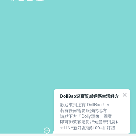
DollBao逗寶質感媽媽生活解方
歡迎來到逗寶 DollBao！☺️
若有任何需要服務的地方，
請點下方「Dolly頭像」圖案
即可聯繫客服與得知最新消息⬇️
✨LINE新好友領$100+抽好禮