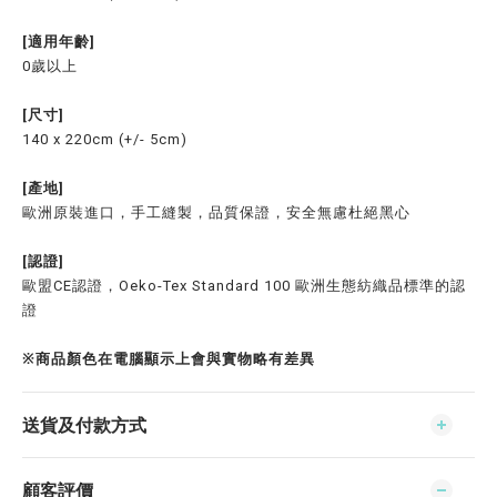
[適用年齡]
0歲以上
[尺寸]
140 x 220cm (+/- 5cm)
[產地]
歐洲原裝進口，手工縫製，品質保證，安全無慮杜絕黑心
[認證]
歐盟CE認證，Oeko-Tex Standard 100 歐洲生態紡織品標準的認
證
※商品顏色在電腦顯示上會與實物略有差異
送貨及付款方式
顧客評價