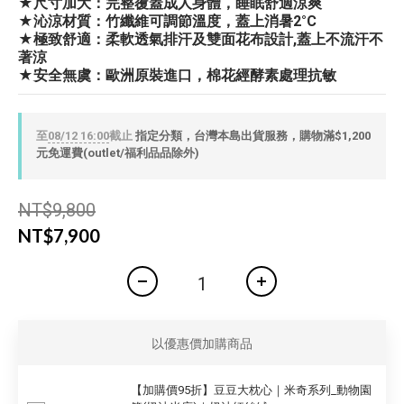
★尺寸加大：完整覆蓋成人身體，睡眠舒適涼爽
★沁涼材質：竹纖維可調節溫度，蓋上消暑2°C
★極致舒適：柔軟透氣排汗及雙面花布設計,蓋上不流汗不
著涼
★安全無虞：歐洲原裝進口，棉花經酵素處理抗敏
至
08/12 16:00
截止
指定分類，台灣本島出貨服務，購物滿$1,200
元免運費(outlet/福利品品除外)
NT$9,800
NT$7,900
以優惠價加購商品
【加購價95折】豆豆大枕心｜米奇系列_動物園