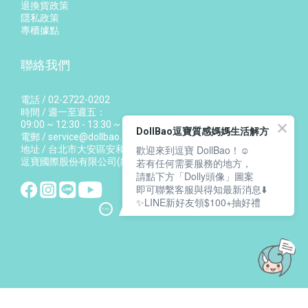
退換貨政策
隱私政策
專櫃據點
聯絡我們
電話 / 02-2722-0202
時間 / 週一至週五：
09:00 ~ 12:30 - 13:30 ~ 17:00
DollBao逗寶質感媽媽生活解方
電郵 / service@dollbao.com.tw
歡迎來到逗寶 DollBao！☺️
地址 / 台北市大安區安和路一段27號11樓
逗寶國際股份有限公司(統編：54157350)
若有任何需要服務的地方，
請點下方「Dolly頭像」圖案
即可聯繫客服與得知最新消息⬇️
✨LINE新好友領$100+抽好禮
立即購買