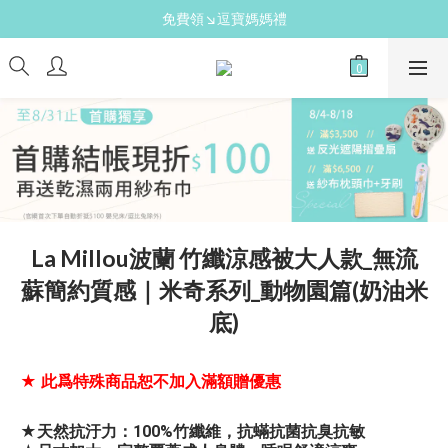
免費領↘逗寶媽媽禮
新手爸媽必備↘育兒懶人包
送禮心意↘親子胺基酸潔膚皂(金箔紫草)
新手爸媽必備↘育兒懶人包
La Millou波蘭 竹纖涼感被大人款_無流
蘇簡約質感｜米奇系列_動物園篇(奶油米
底)
★ 此爲特殊商品恕不加入滿額贈優惠
★天然抗汙力：100%竹纖維，抗蟎抗菌抗臭抗敏