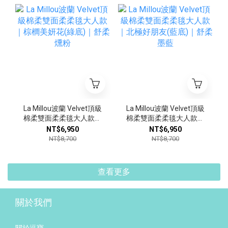
La Millou波蘭 Velvet頂級
La Millou波蘭 Velvet頂級
棉柔雙面柔柔毯大人款｜
棉柔雙面柔柔毯大人款｜
棕櫚美妍花(綠底)｜舒柔
北極好朋友(藍底)｜舒柔
NT$6,950
NT$6,950
燻粉
墨藍
NT$8,700
NT$8,700
查看更多
關於我們