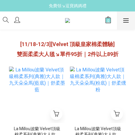
新手爸媽必備↘育兒懶人包
免費領↘逗寶媽媽禮
送禮心意↘親子胺基酸潔膚皂(金箔紫草)
新手爸媽必備↘育兒懶人包
[11/18-12/3][Velvet 頂級皇家棉柔體驗]
雙面柔柔大人毯↘單件95折｜2件以上89折
La Millou波蘭 Velvet頂級
La Millou波蘭 Velvet頂級
棉柔系列(典雅)大人款｜
棉柔系列(典雅)大人款｜