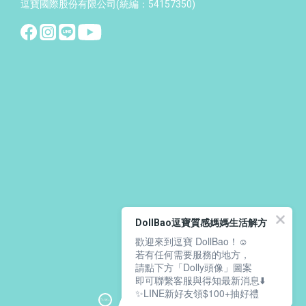
逗寶國際股份有限公司(統編：54157350)
DollBao逗寶質感媽媽生活解方
歡迎來到逗寶 DollBao！☺️
若有任何需要服務的地方，
請點下方「Dolly頭像」圖案
即可聯繫客服與得知最新消息⬇️
✨LINE新好友領$100+抽好禮