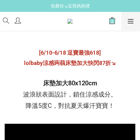
新手爸媽必備↘育兒懶人包
免費領↘逗寶媽媽禮
送禮心意↘親子胺基酸潔膚皂(金箔紫草)
新手爸媽必備↘育兒懶人包
[6/10-6/18 逗寶最強618]
lolbaby涼感蒟蒻床墊加大快閃87折↘
床墊加大80x120cm
波浪狀表面設計，鎖住涼感成分。
降溫5度C，對抗夏天爆汗寶寶！