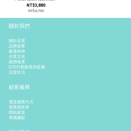
款)｜夏夜星空
NT$3,880
NT$4,700
關於我們
關於逗寶
品牌故事
嚴選精神
企業文化
媒體報導
ESG行動願景與藍圖
逗寶生活
顧客服務
運送服務方式
退換貨政策
隱私政策
專櫃據點