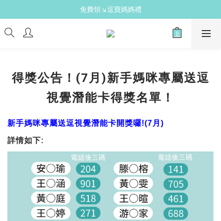
新手爸媽必備↘育兒懶人包
免費領↘逗寶媽媽禮
送禮心意↘親子胺基酸潔膚皂(金箔紫草)
新手爸媽必備↘育兒懶人包
得獎公告！(7月)新手媽咪專屬送逗
視覺潛能卡得獎名單！
新手媽咪專屬送逗視覺潛能卡開獎囉!(7月)
詳情如下: