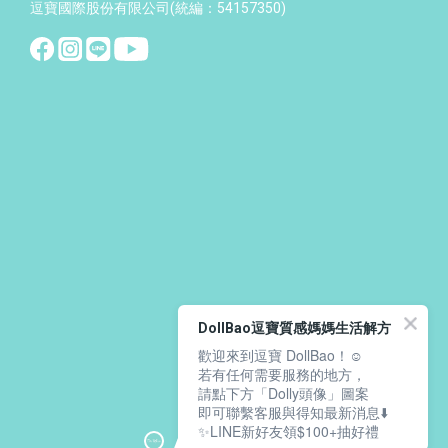
逗寶國際股份有限公司(統編：54157350)
DollBao逗寶質感媽媽生活解方
歡迎來到逗寶 DollBao！☺️
若有任何需要服務的地方，
請點下方「Dolly頭像」圖案
即可聯繫客服與得知最新消息⬇️
✨LINE新好友領$100+抽好禮