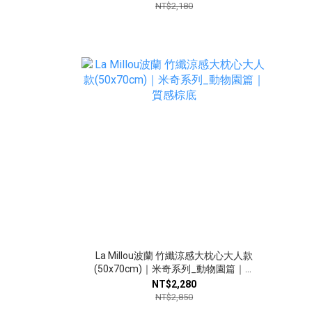
NT$2,180
La Millou波蘭 竹纖涼感大枕心大人款
(50x70cm)｜米奇系列_動物園篇｜質
感棕底
NT$2,280
NT$2,850