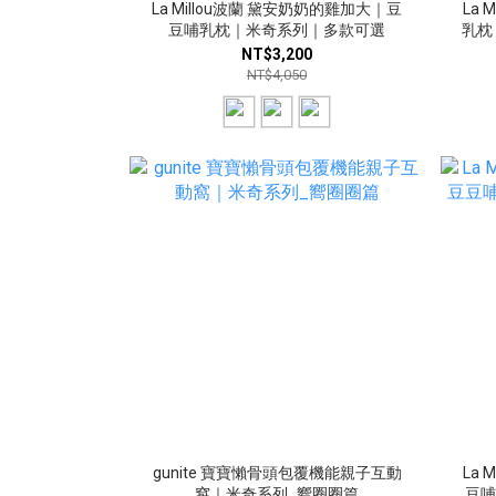
La Millou波蘭 黛安奶奶的雞加大｜豆
La
豆哺乳枕｜米奇系列｜多款可選
乳枕
NT$3,200
NT$4,050
gunite 寶寶懶骨頭包覆機能親子互動
La
窩｜米奇系列_嚮圈圈篇
豆哺