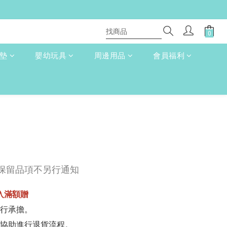
床墊
嬰幼玩具
周邊用品
會員福利
不予保留品項不另行通知
入滿額贈
自行承擔。
服協助進行退貨流程。