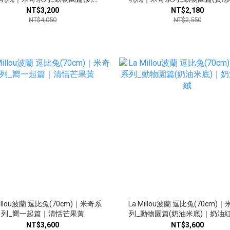
米底)｜奶油紅絲絨
｜法蘭黑炫風
NT$3,200
NT$2,180
NT$4,050
NT$2,550
Millou波蘭 逗比兔(70cm)｜米奇系
La Millou波蘭 逗比兔(70cm)
列_嚮一起篇｜清恬芒果黃
列_動物園篇(奶油米底)｜奶油
NT$3,600
NT$3,600