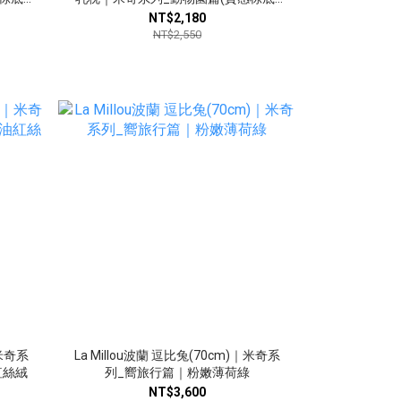
｜伊莉沙白
NT$2,180
NT$2,550
｜米奇系
La Millou波蘭 逗比兔(70cm)｜米奇系
紅絲絨
列_嚮旅行篇｜粉嫩薄荷綠
NT$3,600