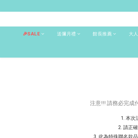
🎉SALE
送彌月禮
館長推薦
大
注意!!! 請務必完
1. 本
2. 請
3. 此為特殊聯名