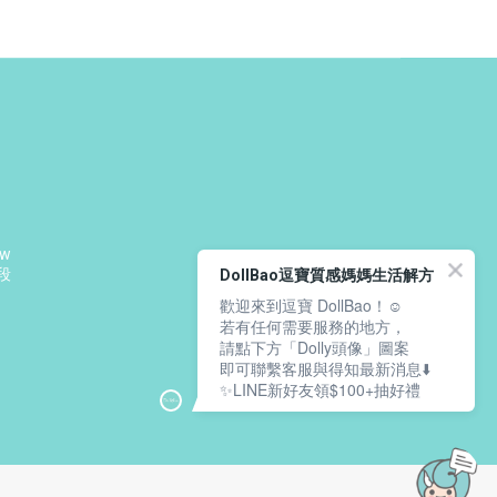
tw
段
DollBao逗寶質感媽媽生活解方
歡迎來到逗寶 DollBao！☺️
：
若有任何需要服務的地方，
請點下方「Dolly頭像」圖案
即可聯繫客服與得知最新消息⬇️
✨LINE新好友領$100+抽好禮