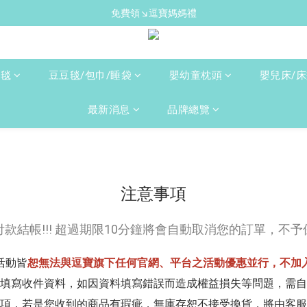
新手爸媽必備↘育兒懶人包
免費領↘逗寶媽媽禮
送禮心意↘親子胺基酸潔膚皂(金箔紫草)
新手爸媽必備↘育兒懶人包
人毯
豆豆毯/包巾/睡袋
嬰幼童枕頭
嬰兒床/
最新消息
品牌總覽
注意事項
成付款結帳!!! 超過期限10分鐘將會自動取消您的訂單，
次活動皆
恕無法與逗寶旗下任何官網、平台之活動優惠並行，不加
正確填寫收件資料，如因資料填寫錯誤而造成權益損失等問題，需
款品項，若是您收到的商品有瑕疵，無庫存恕不接受換貨，將由客