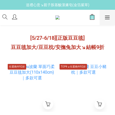
送禮心意↘親子胺基酸潔膚皂(金箔紫草)
新手爸媽必備↘育兒懶人包
新手爸媽必備↘育兒懶人包
[5/27-6/18][正版豆豆毯]
豆豆毯加大/豆豆枕/安撫兔加大↘結帳9折
任選兩件92折
TOP4↘任選兩件92折