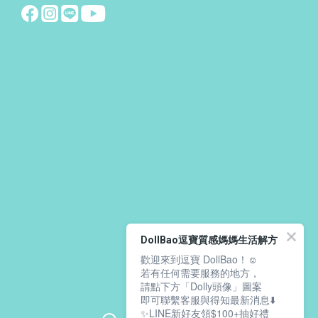
DollBao逗寶質感媽媽生活解方
歡迎來到逗寶 DollBao！☺️
若有任何需要服務的地方，
請點下方「Dolly頭像」圖案
即可聯繫客服與得知最新消息⬇️
✨LINE新好友領$100+抽好禮