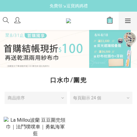
新手爸媽必備↘育兒懶人包
免費領↘逗寶媽媽禮
送禮心意↘親子胺基酸潔膚皂(金箔紫草)
新手爸媽必備↘育兒懶人包
口水巾/圍兜
商品排序
每頁顯示 24 個