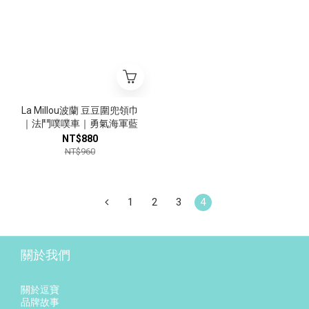
La Millou波蘭 豆豆圍兜領巾
｜法鬥噗噗車｜勇氣海軍藍
NT$880
NT$960
1
2
3
4
關於我們
關於逗寶
品牌故事